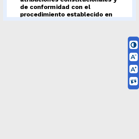
de conformidad con el
procedimiento establecido en
el Decreto 2067 de 1991, ha
proferido la siguiente:
SENTENCIA
I. ANTECEDENTES
1. En ejercicio de la acción
pública de inconstitucionalidad,
la ciudadana María del Pilar
Bahamón Falla, en calidad de
secretaria ejecutiva de la
Jurisdicción Especial para la
Paz, demandó el artículo 141
de la Ley 1955 de 2019, «por la
cual se expide el Plan Nacional
de Desarrollo 2018 – 2022,