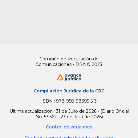
del proyecto de ley n.º 311 de
2019 Cámara – 277 de 2019
Senado, que culminó con la
sanción de la Ley 1955 de 2019,
por no satisfacer la totalidad
de los requisitos establecidos
en el artículo 2 del Decreto
2067 de 1991.
Comisión de Regulación de
Comunicaciones - DRA © 2023
3. En razón de que la
demandante guardó silencio
frente a las falencias
encontradas
[2]
, en Auto del 6
Compilación Jurídica de la CRC
de agosto de 2019, el despacho
ISBN : 978-958-98395-5-3
dispuso continuar con el
trámite de constitucionalidad
Última actualización: 31 de Julio de 2026 - (Diario Oficial
No. 53.562 - 23 de Julio de 2026)
respecto del cargo admitido.
Control de versiones
En consecuencia, comunicó la
Créditos y reserva de derechos de autor