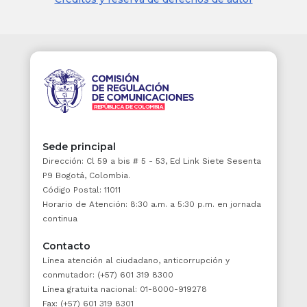
iniciación del proceso al
Presidente de la República, al
Congreso de la República, a los
ministerios de Justicia y del
Derecho y de Hacienda y
Crédito Público, y al
Departamento Nacional de
Planeación (artículos 244 de la
Constitución y 11 del Decreto
2067 de 1991). Así mismo,
Sede principal
invitó a intervenir a la Unidad
Dirección: Cl 59 a bis # 5 - 53, Ed Link Siete Sesenta
P9 Bogotá, Colombia.
de Investigación y Acusación
Código Postal: 11011
(UIA) de la Jurisdicción
Horario de Atención: 8:30 a.m. a 5:30 p.m. en jornada
Especial para la Paz (JEP), a la
continua
Fiscalía General de la Nación,
al Centro Internacional para la
Contacto
Justicia Transicional (ICTJ), a
Línea atención al ciudadano, anticorrupción y
conmutador: (+57) 601 319 8300
la Corporación Excelencia en la
Línea gratuita nacional: 01-8000-919278
Justicia (CEJ), al Instituto
Fax: (+57) 601 319 8301