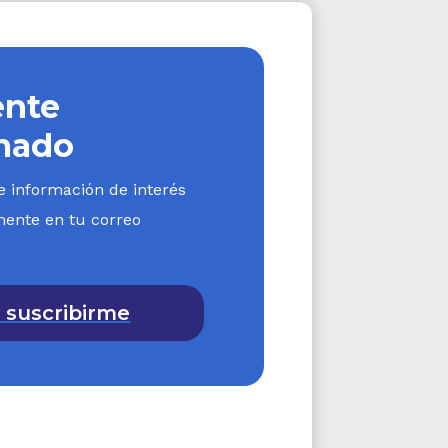
nte
mado
e información de interés
mente en tu correo
 suscribirme