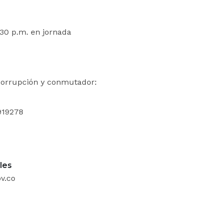
:30 p.m. en jornada
icorrupción y conmutador:
919278
les
v.co