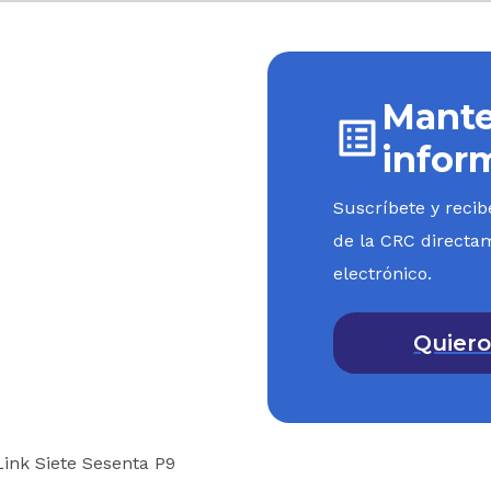
Mante
infor
Suscríbete y recib
de la CRC directa
electrónico.
Quiero
 Link Siete Sesenta P9