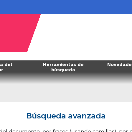
a del
Herramientas de
Novedade
or
búsqueda
Búsqueda avanzada
el documento, por frases (usando comillas), por p