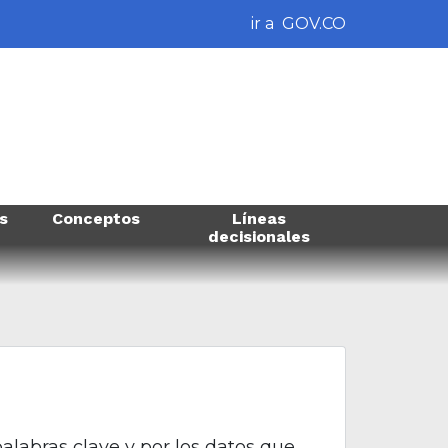
ir a
GOV.CO
s
Conceptos
Líneas
decisionales
alabras clave y por los datos que