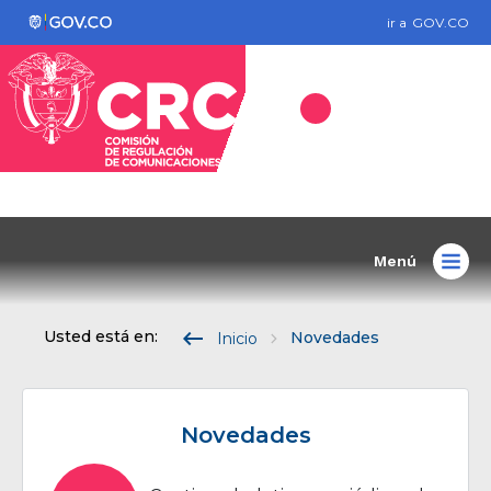
ir a
GOV.CO
Menú
keyboard_backspace
Usted está en:
Novedades
Inicio
Novedades