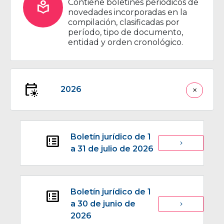
Contiene boletines periódicos de
local_library
novedades incorporadas en la
compilación, clasificadas por
período, tipo de documento,
entidad y orden cronológico.
early_on
2026
close
Boletín jurídico de 1
breaking_news
navigate_next
a 31 de julio de 2026
Boletín jurídico de 1
breaking_news
a 30 de junio de
navigate_next
2026