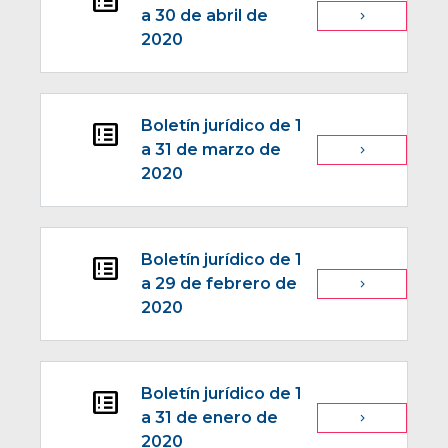
breaking_news
a 30 de abril de
navigate_next
2020
Boletín jurídico de 1
breaking_news
a 31 de marzo de
navigate_next
2020
Boletín jurídico de 1
breaking_news
a 29 de febrero de
navigate_next
2020
Boletín jurídico de 1
breaking_news
a 31 de enero de
navigate_next
2020