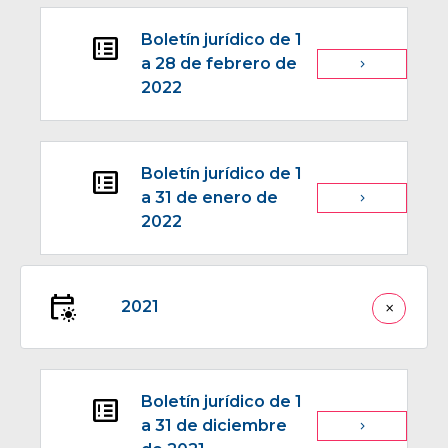
Boletín jurídico de 1
breaking_news
a 28 de febrero de
navigate_next
2022
Boletín jurídico de 1
breaking_news
a 31 de enero de
navigate_next
2022
early_on
2021
close
Boletín jurídico de 1
breaking_news
a 31 de diciembre
navigate_next