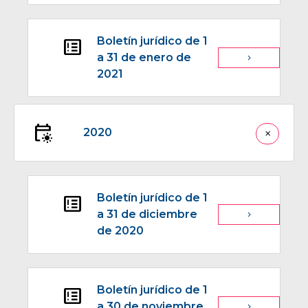
Boletín jurídico de 1
breaking_news
a 31 de enero de
navigate_next
2021
early_on
2020
close
Boletín jurídico de 1
breaking_news
a 31 de diciembre
navigate_next
de 2020
Boletín jurídico de 1
breaking_news
a 30 de noviembre
navigate_next