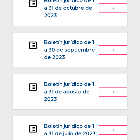
Boletín jurídico de 1
breaking_news
a 31 de octubre de
navigate_next
2023
Boletín jurídico de 1
breaking_news
a 30 de septiembre
navigate_next
de 2023
Boletín jurídico de 1
breaking_news
a 31 de agosto de
navigate_next
2023
Boletín jurídico de 1
breaking_news
navigate_next
a 31 de julio de 2023