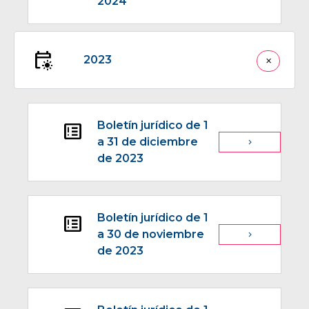
2024
early_on
2023
close
Boletín jurídico de 1
breaking_news
a 31 de diciembre
navigate_next
de 2023
Boletín jurídico de 1
breaking_news
a 30 de noviembre
navigate_next
de 2023