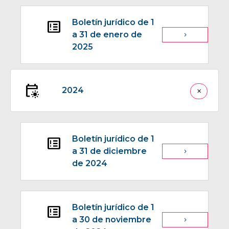
Boletín jurídico de 1
breaking_news
a 31 de enero de
navigate_next
2025
early_on
2024
close
Boletín jurídico de 1
breaking_news
a 31 de diciembre
navigate_next
de 2024
Boletín jurídico de 1
breaking_news
a 30 de noviembre
navigate_next