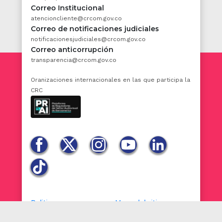
artículo. Sin embargo, la omisión de cualquiera
Correo Institucional
de estos requisitos, no afectará la validez del
atencioncliente@crcom.gov.co
negocio jurídico que dio origen a la factura.
Correo de notificaciones judiciales
notificacionesjudiciales@crcom.gov.co
En todo caso, todo comprador o beneficiario
Correo anticorrupción
del servicio tiene derecho a exigir del
transparencia@crcom.gov.co
vendedor o prestador del servicio la
formación y entrega de una factura que
Oranizaciones internacionales en las que participa la
corresponda al negocio causal con indicación
CRC
del precio y de su pago total o de la parte
que hubiere sido cancelada.
La omisión de requisitos adicionales que
establezcan normas distintas a las señaladas
en el presente artículo, no afectará la calidad
de título valor de las facturas.
ARTÍCULO 4o.
El artículo
777
del Decreto 410
de 1971, Código de Comercio, quedará así:
Politicas
Mapa del sitio
Pago por cuotas de la factura
.
Contenido
Adicional
. Cuando el pago haya de hacerse
Términos y