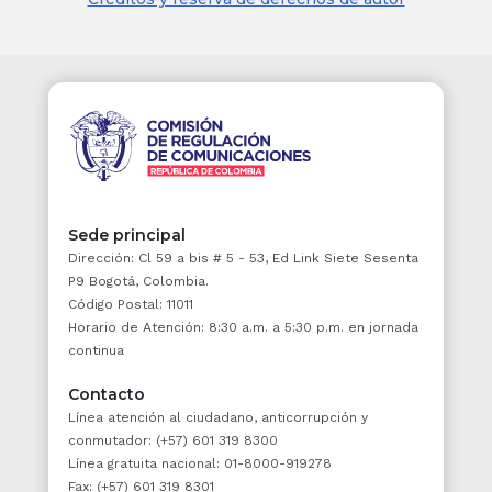
vencimiento, se entenderá que debe ser
pagada dentro de los treinta días calendario
siguientes a la emisión.
Jurisprudencia Vigencia
2. La fecha de recibo de la factura, con
indicación del nombre, o identificación o firma
de quien sea el encargado de recibirla según
lo establecido en la presente ley.
Sede principal
3. El emisor vendedor o prestador del
Dirección: Cl 59 a bis # 5 - 53, Ed Link Siete Sesenta
servicio, deberá dejar constancia en el original
P9 Bogotá, Colombia.
de la factura, del estado de pago del precio o
Código Postal: 11011
remuneración y las condiciones del pago si
Horario de Atención: 8:30 a.m. a 5:30 p.m. en jornada
fuere el caso. A la misma obligación están
continua
sujetos los terceros a quienes se haya
transferido la factura.
Contacto
Línea atención al ciudadano, anticorrupción y
No tendrá el carácter de título valor la factura
conmutador: (+57) 601 319 8300
que no cumpla con la totalidad de los
Línea gratuita nacional: 01-8000-919278
requisitos legales señalados en el presente
Fax: (+57) 601 319 8301