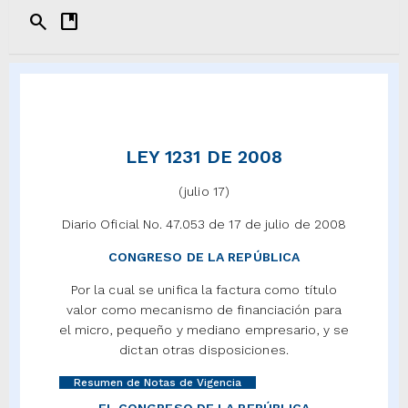
search
developer_guide
LEY 1231 DE 2008
(julio 17)
Diario Oficial No. 47.053 de 17 de julio de 2008
CONGRESO DE LA REPÚBLICA
Por la cual se unifica la factura como título
valor como mecanismo de financiación para
el micro, pequeño y mediano empresario, y se
dictan otras disposiciones.
Resumen de Notas de Vigencia