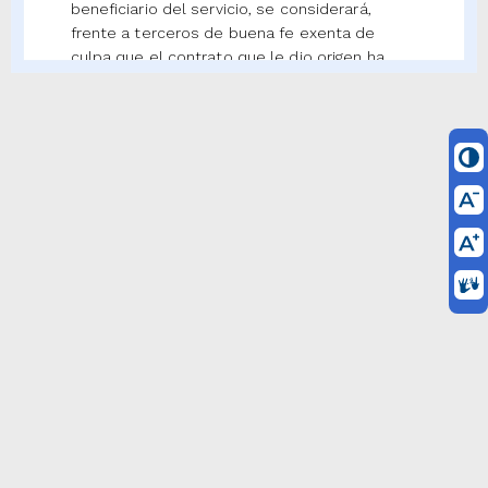
beneficiario del servicio, se considerará,
frente a terceros de buena fe exenta de
culpa que el contrato que le dio origen ha
sido debidamente ejecutado en la forma
estipulada en el título.
El comprador o beneficiario del servicio
deberá aceptar de manera expresa el
contenido de la factura, por escrito colocado
en el cuerpo de la misma o en documento
separado, físico o electrónico. Igualmente,
deberá constar el recibo de la mercancía o
del servicio por parte del comprador del bien
o beneficiario del servicio, en la factura y/o en
la guía de transporte, según el caso, indicando
el nombre, identificación o la firma de quien
recibe, y la fecha de recibo. El comprador del
bien o beneficiario del servicio no podrá
alegar falta de representación o indebida
representación por razón de la persona que
reciba la mercancía o el servicio en sus