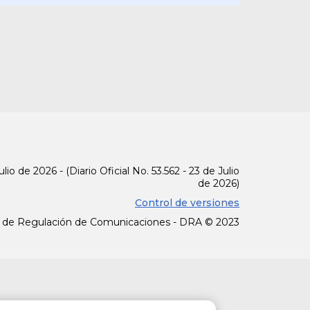
renta y complementarios
ades que le son propias,
ros, o a dividendos que
ginó. En estos casos se
el cual será retenido por
to del pago o abono en
pital invertido, así como
lio de 2026 - (Diario Oficial No. 53.562 - 23 de Julio
de 2026)
aís por sus actividades,
Control de versiones
 de Regulación de Comunicaciones - DRA © 2023
ero, no residentes en el
ementarios en cuanto a