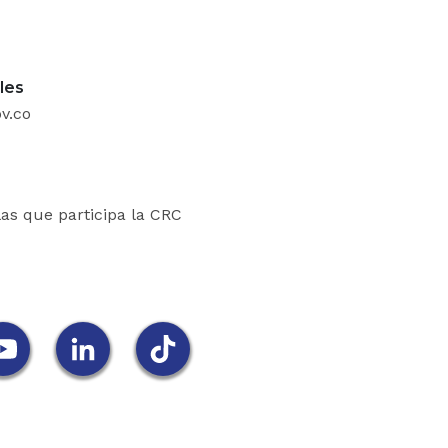
ociaciones, corporaciones y fundaciones, sin ánim
actividades correspondan al desarrollo de la salud, l
ón, el deporte, la investigación científica y tecno
les
o social, siempre y cuando las mismas sean de inter
v.co
a deducir por este concepto, en ningún caso podrá 
o (30%) de la renta líquida del contribuyente, dete
las que participa la CRC
 de la donación. Esta limitación no será aplica
es que se efectúen a los fondos mixtos de promo
 las artes que se creen en los niveles departamental
tuto Colombiano de Bienestar Familiar, ICBF, para
 de servicio al menor y a la familia, ni en el caso
ones de educación superior, centros de investigac
nciar programas de investigación en innovaciones ci