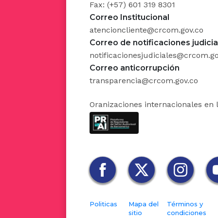
Fax: (+57) 601 319 8301
2. Las as
Correo Institucional
social y 
atencioncliente@crcom.gov.co
la religi
Correo de notificaciones judicia
desarroll
notificacionesjudiciales@crcom.go
Correo anticorrupción
El valor 
transparencia@crcom.gov.co
por cient
Oranizaciones internacionales en 
el valor
donacion
deporte y
al Insti
programas
instituci
para fina
Politicas
Mapa del
Términos y
sitio
condiciones