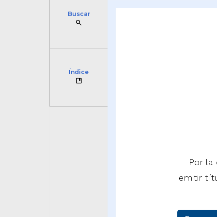
Buscar
search
Índice
developer_guide
Por la
emitir tí