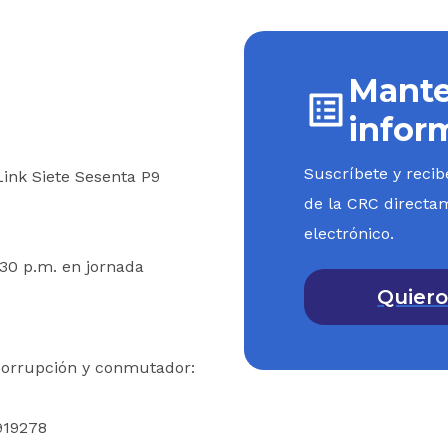
 los casos, la remuneración que perciba la s
rar los Fondos a los cuales se refiere este artíc
Mante
 al cual se le aplicará por la misma sociedad o ent
evista para las comisiones".
infor
Suscríbete y recib
 Link Siete Sesenta P9
LO 3o. DEDUCCIÓN POR DONACIONES.
El art
de la CRC directa
o quedará así:
electrónico.
O 125. Deducción por donaciones. Los contribuy
:30 p.m. en jornada
Quiero
e estén obligados a presentar declaración de re
el país, tienen derecho a deducir de la renta el 
s, durante el año o período gravable, a:
icorrupción y conmutador:
tidades señaladas en el artículo
22
, y
919278