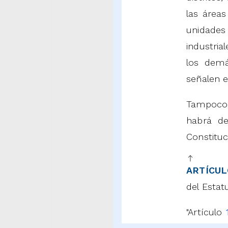
las áreas
unidades
industria
los demá
señalen e
Tampoco 
habrá de
Constituci
ARTÍCUL
del Estat
"Artículo