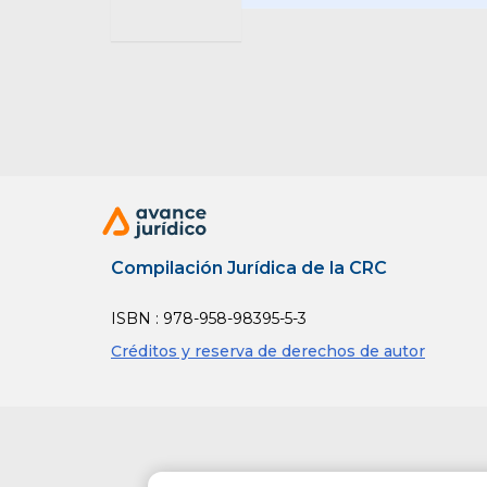
capital 
por las u
salvo que
no pagar
generará 
la socie
cuenta.
Sin perjui
Compilación Jurídica de la CRC
de los re
ISBN : 978-958-98395-5-3
no causa
Créditos y reserva de derechos de autor
Los partí
país, no
los ingre