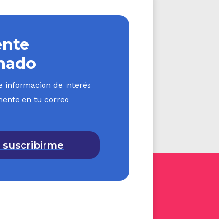
ociedad o entidad por
ulo, constituye ingreso
nte
idad, la retención en la
mado
e información de interés
ículo
125
del Estatuto
mente en tu correo
entes del impuesto de
 suscribirme
nta y complementarios
valor de las donaciones