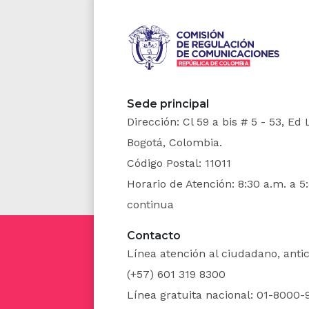
En todos
administ
gravable,
fuente pr
Sede principal
Dirección: Cl 59 a bis # 5 - 53, Ed
ARTÍCU
Bogotá, Colombia.
Tributari
Código Postal: 11011
"ARTÍCUL
Horario de Atención: 8:30 a.m. a 5
continua
renta qu
dentro d
Contacto
efectuada
Línea atención al ciudadano, ant
(+57) 601 319 8300
1. Las en
Línea gratuita nacional: 01-8000-