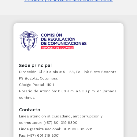
mismos pueda generar sobre la disponibilidad
de la infraestructura y la calidad del servicio.
ARTÍCULO 5o. DERECHO A RETRIBUCIONES.
<Artículo modificado por el artículo
37
de la
Ley 1753 de 2015. El nuevo texto es el
siguiente:> El derecho al recaudo de
recursos por la explotación económica del
proyecto, a recibir desembolsos de recursos
Sede principal
públicos o a cualquier otra retribución, en
Dirección: Cl 59 a bis # 5 - 53, Ed Link Siete Sesenta
proyectos de asociación público-privada,
P9 Bogotá, Colombia.
estará condicionado a la disponibilidad de la
Código Postal: 11011
infraestructura, al cumplimiento de niveles de
Horario de Atención: 8:30 a.m. a 5:30 p.m. en jornada
servicio, y estándares de calidad en las
continua
distintas unidades funcionales o etapas del
proyecto, y los demás requisitos que
Contacto
determine el reglamento.
Línea atención al ciudadano, anticorrupción y
conmutador: (+57) 601 319 8300
PARÁGRAFO 1o.
En los esquemas de
Línea gratuita nacional: 01-8000-919278
asociación público-privada podrán efectuarse
Fax: (+57) 601 319 8301