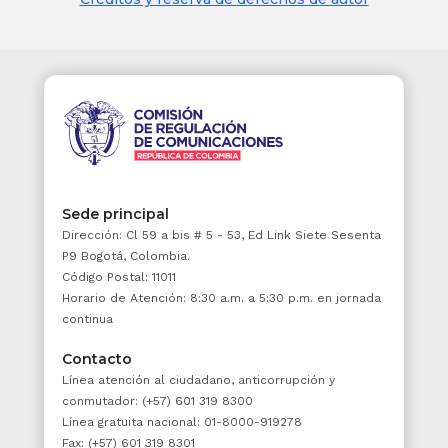
adecuada gestión del riesgo en su ámbito
personal y funcional, con miras a
salvaguardarse, que es condición necesaria
para el ejercicio de la solidaridad social.
5. Principio participativo:
Es deber de las
autoridades y entidades del Sistema Nacional
de Gestión del Riesgo de Desastres,
reconocer, facilitar y promover la organización
y participación de comunidades étnicas,
Sede principal
asociaciones cívicas, comunitarias, vecinales,
Dirección: Cl 59 a bis # 5 - 53, Ed Link Siete Sesenta
benéficas, de voluntariado y de utilidad
P9 Bogotá, Colombia.
común. Es deber de todas las personas hacer
Código Postal: 11011
parte del proceso de gestión del riesgo en su
Horario de Atención: 8:30 a.m. a 5:30 p.m. en jornada
comunidad.
continua
6. Principio de diversidad cultural:
En
Contacto
reconocimiento de los derechos económicos,
Línea atención al ciudadano, anticorrupción y
sociales y culturales de las personas, los
conmutador: (+57) 601 319 8300
procesos de la gestión del riesgo deben ser
Línea gratuita nacional: 01-8000-919278
respetuosos de las particularidades
Fax: (+57) 601 319 8301