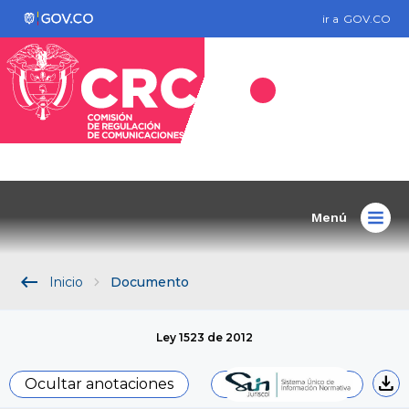
ir a
GOV.CO
Menú
keyboard_backspace
Inicio
Documento
Ley 1523 de 2012
download
Ocultar anotaciones