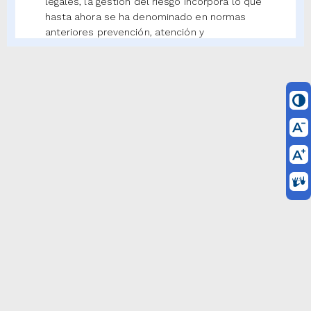
legales, la gestión del riesgo incorpora lo que
hasta ahora se ha denominado en normas
anteriores prevención, atención y
recuperación de desastres, manejo de
emergencias y reducción de riesgos.
Notas de Vigencia
Concordancias
Legislación Anterior
ARTÍCULO 2o. DE LA RESPONSABILIDAD.
La
gestión del riesgo es responsabilidad de
todas las autoridades y de los habitantes del
territorio colombiano.
En cumplimiento de esta responsabilidad, las
entidades públicas, privadas y comunitarias
desarrollarán y ejecutarán los procesos de
gestión del riesgo, entiéndase: conocimiento
del riesgo, reducción del riesgo y manejo de
desastres, en el marco de sus competencias,