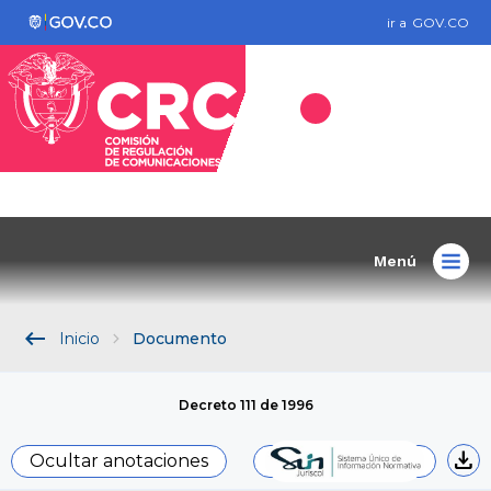
ir a
GOV.CO
Menú
keyboard_backspace
Inicio
Documento
Decreto 111 de 1996
download
Ocultar anotaciones