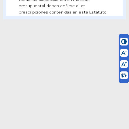
presupuestal deben ceñirse a las
prescripciones contenidas en este Estatuto
que regula el sistema presupuestal.
(Ley 38/89, artículo 1o.; Ley 179/94, artículo
55, inciso 1o.).
Jurisprudencia Vigencia
Concordancias
ARTÍCULO 2o.
Esta Ley Orgánica del
Presupuesto, su reglamento, las
disposiciones legales que ésta
expresamente autorice, además de lo
señalado en la Constitución, serán las únicas
que podrán regular la programación,
elaboración, presentación, aprobación,
modificación y ejecución del presupuesto, así
como la capacidad de contratación y la
definición del gasto público social. En