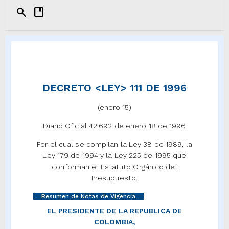
search
developer_guide
DECRETO <LEY> 111 DE 1996
(enero 15)
Diario Oficial 42.692 de enero 18 de 1996
Por el cual se compilan la Ley 38 de 1989, la
Ley 179 de 1994 y la Ley 225 de 1995 que
conforman el Estatuto Orgánico del
Presupuesto.
Resumen de Notas de Vigencia
EL PRESIDENTE DE LA REPUBLICA DE
COLOMBIA,