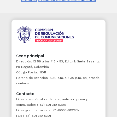
ARTÍCULO 4o.
Para efectos presupuestales,
todas las personas jurídicas públicas del
orden nacional, cuyo patrimonio esté
constituido por fondos públicos y no sean
empresas industriales y comerciales del
Estado o sociedades de economía mixta o
asimiladas a éstas por la ley de la República,
se les aplicarán las disposiciones que rigen
para los establecimientos públicos del orden
nacional (Ley 179/94, artículo 63).
Sede principal
Dirección: Cl 59 a bis # 5 - 53, Ed Link Siete Sesenta
Jurisprudencia Vigencia
P9 Bogotá, Colombia.
Código Postal: 11011
ARTÍCULO 5o.
Las empresas de servicios
Horario de Atención: 8:30 a.m. a 5:30 p.m. en jornada
públicos domiciliarios en cuyo capital la
continua
Nación sus entidades descentralizadas
posean el 90% o más, tendrán para efectos
Contacto
presupuestales el régimen de las empresas
Línea atención al ciudadano, anticorrupción y
industriales y comerciales del Estado.
conmutador: (+57) 601 319 8300
Línea gratuita nacional: 01-8000-919278
Concordancias
Fax: (+57) 601 319 8301