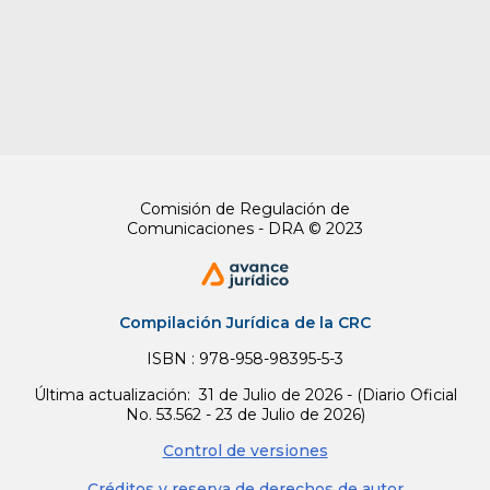
de tres pilares principales: disponibilidad, acceso y
adecuación de alimentos. Bajo este contexto, se
establecen las bases para que progresivamente se
logre la soberanía alimentaria y para que todas las
personas tengan una alimentación adecuada y
saludable, que reconozca las dietas y gastronomías
locales y que les permita tener una vida activa y
sana.
Comisión de Regulación de
4.
Transformación productiva, internacionalización
Comunicaciones - DRA © 2023
y acción climática.
Apunta a la diversificación de las
actividades productivas que aprovechen el capital
natural y profundicen en el uso de energías limpias,
que sean intensivas en conocimiento e innovación,
Compilación Jurídica de la CRC
que respeten y garanticen los derechos humanos, y
que aporten a la construcción de la resiliencia ante
ISBN : 978-958-98395-5-3
los choques climáticos. Con ello, se espera una
Última actualización: 31 de Julio de 2026 - (Diario Oficial
productividad que propicie el desarrollo sostenible y
No. 53.562 - 23 de Julio de 2026)
la competitividad del país, aumentando la riqueza al
Control de versiones
tiempo que es incluyente, dejando atrás de manera
progresiva la dependencia de actividades extractivas
Créditos y reserva de derechos de autor