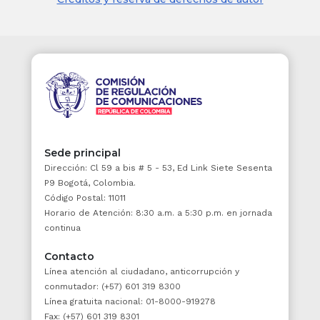
entre otros por:
1. La red vial de transporte terrestre
automotor con sus zonas de exclusión o fajas
de retiro obligatorio, instalaciones operativas
como estaciones de pesaje, centros de
control de operaciones, estaciones de peaje,
áreas de servicio y atención, facilidades y su
señalización, entre otras.
Sede principal
2. Los puentes construidos sobre los
Dirección: Cl 59 a bis # 5 - 53, Ed Link Siete Sesenta
accesos viales en Zonas de Frontera.
P9 Bogotá, Colombia.
Código Postal: 11011
3. Los viaductos, túneles, puentes y accesos
Horario de Atención: 8:30 a.m. a 5:30 p.m. en jornada
de las vías terrestres y a terminales
continua
portuarios y aeroportuarios.
Contacto
4. Los ríos, mares, canales de aguas
Línea atención al ciudadano, anticorrupción y
navegables y los demás bienes de uso
conmutador: (+57) 601 319 8300
público asociados a estos, así como los
Línea gratuita nacional: 01-8000-919278
elementos de señalización como faros, boyas
Fax: (+57) 601 319 8301