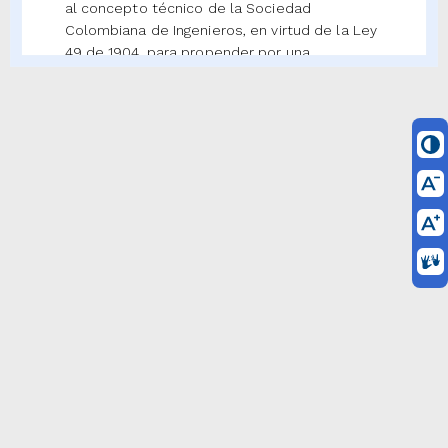
al concepto técnico de la Sociedad
Colombiana de Ingenieros, en virtud de la Ley
49 de 1904, para propender por una
reglamentación equitativa en la
implementación de mínimos y máximos que
garanticen los derechos de los pequeños
contratistas”.
(La Ley 4a de 1913 en su artículo
45
reza: “Los
yerros caligráficos o tipográficos en las citas
o referencias de unas leyes a otras no
perjudicarán, y deberán ser modificados por
los respectivos funcionarios, cuando no
quede duda en cuanto a la voluntad del
legislador”. Esta ley autoriza a la Imprenta
Nacional de Colombia a publicar los yerros
tipográficos que aparezcan en las normas).
Con el fin de dar claridad, a continuación se
publica nuevamente el texto integral de la
Ley 1682 de 22 de noviembre de 2013.