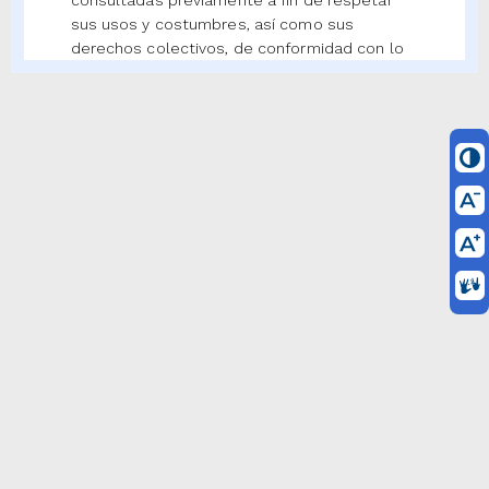
consultadas previamente a fin de respetar
sus usos y costumbres, así como sus
derechos colectivos, de conformidad con lo
establecido en el artículo
205
de la presente
ley.
ARTÍCULO 2A. COORDINACIÓN
INTERINSTITUCIONAL.
<Artículo adicionado
por el artículo 2 de la Ley 2421 de 2024. El
nuevo texto es el siguiente:> Todas las
disposiciones de esta ley orientadas a la
reparación integral de las víctimas del
conflicto armado deberán contar con los
instrumentos, mecanismos y procedimientos
que apoyen el diálogo y la interoperabilidad
de los sistemas de información de las
entidades con competencia en el asunto.
Este marco de colaboración, deberá
desarrollar instrucciones que apunten a la
gestión en el marco de las capacidades
institucionales y organizacionales de la oferta