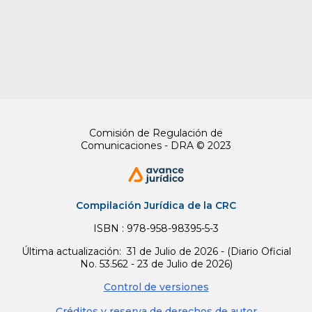
recursos, la implementación de las
disposiciones de la ley de víctimas y sus
modificaciones y la articulación entre
entidades del orden nacional y territorial,
asegurando la transparencia y eficiencia en el
proceso de reparación integral.
La Unidad de Atención y Reparación Integral a
las Víctimas será responsable de coordinar y
Comisión de Regulación de
verificar la existencia y operatividad del
Comunicaciones - DRA © 2023
marco de colaboración para cada ruta o
proceso de reparación integral. Además, el
Ministerio de Justicia y del Derecho, en
coordinación con la UARIV, establecerá los
Compilación Jurídica de la CRC
lineamientos Técnicos para la articulación y
coordinación entre la Jurisdicción Ordinaria y
ISBN : 978-958-98395-5-3
la Jurisdicción Especial para la Paz, conforme
Última actualización: 31 de Julio de 2026 - (Diario Oficial
a las disposiciones de la Ley de Justicia y Paz,
No. 53.562 - 23 de Julio de 2026)
la Ley
1448
de 2011 y sus modificaciones, así
Control de versiones
como los acuerdos de paz suscritos por el
Estado colombiano.
Créditos y reserva de derechos de autor