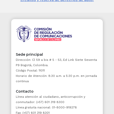
Todo esto se llevará a cabo con el objetivo
de armonizar los esfuerzos del Estado,
garantizando la integralidad y
complementariedad de los modelos de
justicia transicional y asegurando el
cumplimiento del derecho constitucional a la
paz.
Notas de Vigencia
Sede principal
ARTÍCULO 3o. VÍCTIMAS.
<Artículo
Dirección: Cl 59 a bis # 5 - 53, Ed Link Siete Sesenta
P9 Bogotá, Colombia.
adicionado por el artículo 3 de la Ley 2421 de
Código Postal: 11011
2024. El nuevo texto es el siguiente:> Se
Horario de Atención: 8:30 a.m. a 5:30 p.m. en jornada
consideran víctimas, para los efectos de esta
continua
ley, aquellas personas que individual o
colectivamente hayan sufrido un daño a sus
Contacto
derechos
por hechos ocurridos
a partir del 1 de
Línea atención al ciudadano, anticorrupción y
enero de 1985
, incluyendo aquellas que se
conmutador: (+57) 601 319 8300
encuentran en el exterior,
Línea gratuita nacional: 01-8000-919278
independientemente de su estatus
Fax: (+57) 601 319 8301