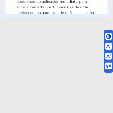
decisiones de aplicación inmediata, para
evitar o remediar perturbaciones de orden
público en los aspectos de defensa nacional,
seguridad, tranquilidad, salubridad, y
circulación de personas y cosas. Tampoco se
aplicarán para ejercer la facultad de libre
nombramiento y remoción.
Las autoridades sujetarán sus actuaciones a
los procedimientos que se establecen en
este Código, sin perjuicio de los
procedimientos regulados en leyes
especiales. En lo no previsto en los mismos
se aplicarán las disposiciones de este
Código.
Concordancias
ARTÍCULO 3o. PRINCIPIOS.
Todas las
autoridades deberán interpretar y aplicar las
disposiciones que regulan las actuaciones y