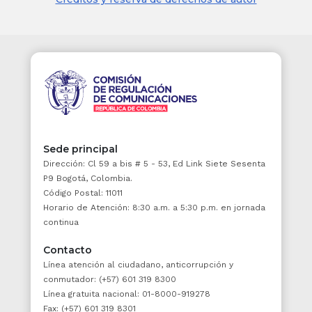
discriminación alguna y sin tener en
consideración factores de afecto o de
interés y, en general, cualquier clase de
motivación subjetiva.
4. En virtud del principio de buena fe, las
autoridades y los particulares presumirán el
comportamiento leal y fiel de unos y otros en
el ejercicio de sus competencias, derechos y
deberes.
Sede principal
Dirección: Cl 59 a bis # 5 - 53, Ed Link Siete Sesenta
5. En virtud del principio de moralidad, todas
P9 Bogotá, Colombia.
las personas y los servidores públicos están
Código Postal: 11011
obligados a actuar con rectitud, lealtad y
Horario de Atención: 8:30 a.m. a 5:30 p.m. en jornada
honestidad en las actuaciones
continua
administrativas.
Contacto
6. En virtud del principio de participación, las
Línea atención al ciudadano, anticorrupción y
autoridades promoverán y atenderán las
conmutador: (+57) 601 319 8300
iniciativas de los ciudadanos, organizaciones y
Línea gratuita nacional: 01-8000-919278
comunidades encaminadas a intervenir en los
Fax: (+57) 601 319 8301