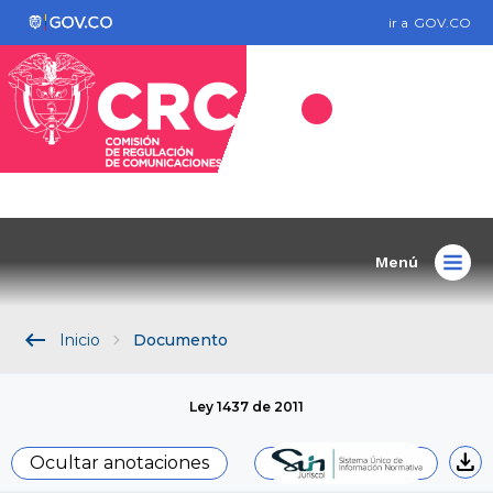
ir a
GOV.CO
Menú
keyboard_backspace
Inicio
Documento
Ley 1437 de 2011
download
Ocultar anotaciones