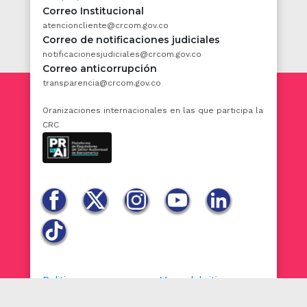
Correo Institucional
Jurisprudencia Vigencia
atencioncliente@crcom.gov.co
Concordancias
Correo de notificaciones judiciales
notificacionesjudiciales@crcom.gov.co
ARTÍCULO 5o. DOLO.
<Artículo modificado
Correo anticorrupción
por el artículo
39
de la Ley 2195 de 2022. El
transparencia@crcom.gov.co
nuevo texto es el siguiente:> La conducta es
dolosa cuando el agente del Estado quiere la
Oranizaciones internacionales en las que participa la
realización de un hecho ajeno a las
CRC
finalidades del servicio del Estado.
Se presume que existe dolo del agente
público por las siguientes causas:
1. Que el acto administrativo haya sido
declarado nulo por desviación de poder,
indebida motivación, o falta de motivación, y
por falsa motivación.
2. Haber sido penal o disciplinariamente
Politicas
Mapa del sitio
responsable a título de dolo por los mismos
daños que sirvieron de fundamento para la
Términos y