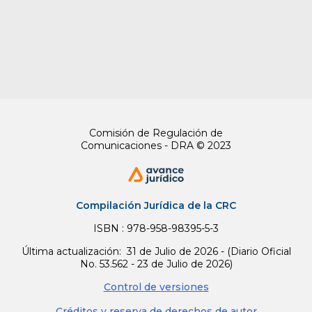
Estatutaria de la Administración de Justicia.
Jurisprudencia Vigencia
PARÁGRAFO 4o.
<Parágrafo
CONDICIONALMENTE exequible> En materia
contractual el acto de la delegación no exime
de responsabilidad legal en materia de acción
de repetición o llamamiento en garantía al
delegante, el cual podrá ser llamado a
Comisión de Regulación de
responder de conformidad con lo dispuesto
Comunicaciones - DRA © 2023
en esta ley, solidariamente junto con el
delegatario.
Jurisprudencia Vigencia
Compilación Jurídica de la CRC
Concordancias
ISBN : 978-958-98395-5-3
Jurisprudencia Concordante
Última actualización: 31 de Julio de 2026 - (Diario Oficial
No. 53.562 - 23 de Julio de 2026)
ARTÍCULO 3o. FINALIDADES.
La acción de
repetición está orientada a garantizar los
Control de versiones
principios de moralidad y eficiencia de la
Créditos y reserva de derechos de autor