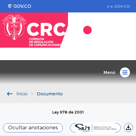
ir a
GOV.CO
Menú
keyboard_backspace
Inicio
Documento
Ley 678 de 2001
download
Ocultar anotaciones