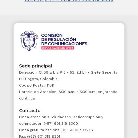
función pública, sin perjuicio de los fines
retributivo y preventivo inherentes a ella.
ARTÍCULO 4o. OBLIGATORIEDAD.
Es deber
de las entidades públicas ejercitar la acción
de repetición
o el llamamiento en garantía
,
cuando el daño causado por el Estado haya
sido consecuencia de la conducta dolosa o
gravemente culposa de sus agentes. El
incumplimiento de este deber constituye
Sede principal
falta disciplinaria.
Dirección: Cl 59 a bis # 5 - 53, Ed Link Siete Sesenta
P9 Bogotá, Colombia.
Jurisprudencia Vigencia
Código Postal: 11011
El comité de conciliación de las entidades
Horario de Atención: 8:30 a.m. a 5:30 p.m. en jornada
públicas que tienen el deber de conformarlo
continua
o el representante legal en aquellas que no
Contacto
lo tengan constituido, deberá adoptar la
Línea atención al ciudadano, anticorrupción y
decisión respecto de la acción de repetición
conmutador: (+57) 601 319 8300
y dejar constancia expresa y justificada de las
Línea gratuita nacional: 01-8000-919278
razones en que se fundamenta.
Fax: (+57) 601 319 8301