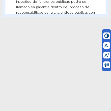
investido de funciones públicas podrá ser
llamado en garantía dentro del proceso de
responsabilidad contra la entidad pública, con
los mismos fines de la acción de repetición.
Jurisprudencia Vigencia
PARÁGRAFO 1o.
Para efectos de repetición, el
contratista, el interventor, el consultor y el
asesor se consideran particulares que
cumplen funciones públicas en todo lo
concerniente a la celebración, ejecución y
liquidación de los contratos que celebren con
las entidades estatales, por lo tanto estarán
sujetos a lo contemplado en esta ley.
Jurisprudencia Vigencia
Concordancias
Jurisprudencia Concordante
<Inciso INEXEQUIBLE>
Para la recuperación
del lucro cesante determinado por las