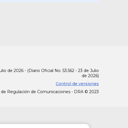
las comunidades negras y
nriquecer y difundir su
de las mismas según sus
egure estos derechos.
tura caribe y brindará
lio de 2026 - (Diario Oficial No. 53.562 - 23 de Julio
de 2026)
Control de versiones
olombia y las lenguas de
 de Regulación de Comunicaciones - DRA © 2023
 territorios. Así mismo,
criollas habladas en el
cimiento de éstas en el