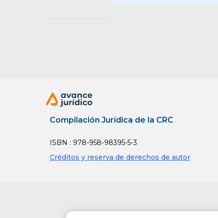
6. El Est
raizales 
identidad
propias t
El Estad
especial 
Compilación Jurídica de la CRC
Jurispru
ISBN : 978-958-98395-5-3
7. El Est
Créditos y reserva de derechos de autor
los puebl
impulsar
territori
resto de 