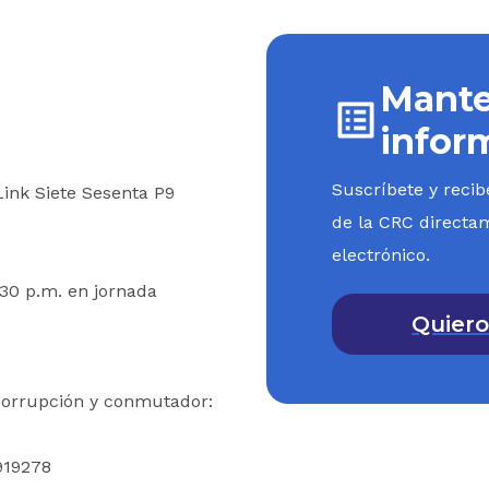
sarrollo económico y social deberá articularse
o cultural, científico y tecnológico. El Plan Nacional
Mante
 Plan Nacional de Cultura que formule el Gobierno
infor
os en actividades culturales tendrán, para todos 
de gasto público social.
Suscríbete y recib
 Link Siete Sesenta P9
de la CRC directa
speto de los derechos humanos, la convivencia, la
electrónico.
dad, el pluralismo y la tolerancia son valores cul
:30 p.m. en jornada
cial de una cultura de paz.
Quiero
tado garantizará la libre investigación y fomentará 
 los parámetros de calidad, rigor y coherencia acad
icorrupción y conmutador:
stado fomentará la creación, ampliación y adecuac
919278
 y cultural y garantizará el acceso de todos los colo