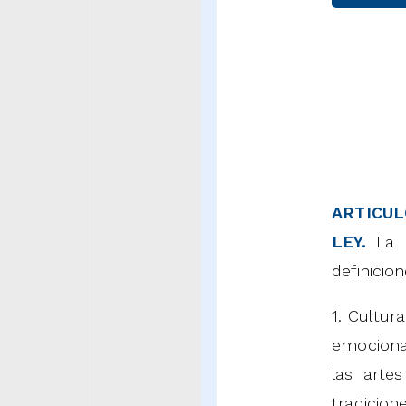
ARTICUL
LEY.
La p
definicion
1. Cultura
emociona
las arte
tradicion