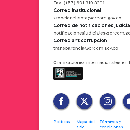
Fax: (+57) 601 319 8301
12. El Es
Correo Institucional
atencioncliente@crcom.gov.co
13. El Es
Correo de notificaciones judicia
notificacionesjudiciales@crcom.go
gestor co
Correo anticorrupción
las mani
transparencia@crcom.gov.co
concedie
síquicame
Oranizaciones internacionales en 
más nece
ARTICUL
funcione
conformi
objetivo 
Politicas
Mapa del
Términos y
Patrimon
sitio
condiciones