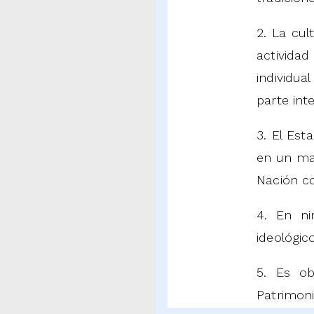
2. La cul
activida
individua
parte int
3. El Est
en un mar
Nación c
4. En ni
ideológic
5. Es ob
Patrimoni