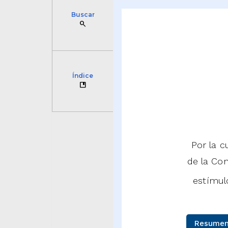
Buscar
search
Índice
developer_guide
Por la c
de la Con
estímulo
Resumen