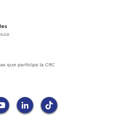
tado promoverá la interacción de la cultura nacional c
tado, al formular su política cultural, tendrá en cue
les
v.co
mo al receptor de la cultura y garantizará el acce
festaciones, bienes y servicios culturales en igu
ndo especial tratamiento a personas limitada
nte, de la tercera edad, la infancia y la juventud 
las que participa la CRC
sitados.
O 2o. DEL PAPEL DEL ESTADO EN RELACION 
s y los servicios del Estado en relación con la c
dad con lo dispuesto en el artículo anterior, ten
primordial de la política estatal sobre la materia 
io Cultural de la Nación y el apoyo y el est