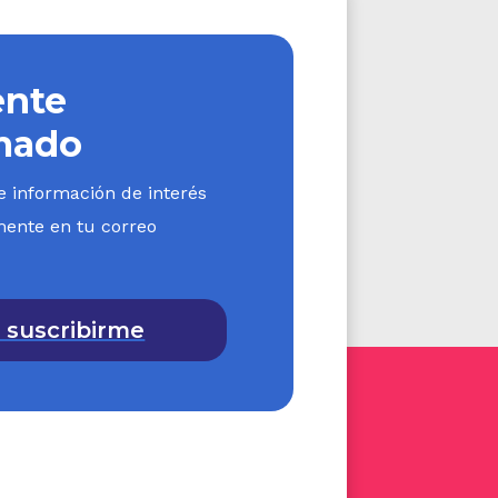
 estrechamente con el
 de Desarrollo tendrá en
nte
. Los recursos públicos
mado
los efectos legales, el
e información de interés
mente en tu correo
 solidaridad, la inter-
turales fundamentales y
 suscribirme
el talento investigativo
émica.
ión de infraestructura
mbianos a la misma.