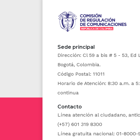
8. El de
desarroll
cuenta el
invertid
Sede principal
carácter 
Dirección: Cl 59 a bis # 5 - 53, Ed
9. El re
Bogotá, Colombia.
culturali
Código Postal: 11011
Horario de Atención: 8:30 a.m. a 5
base esen
continua
10. El Es
Contacto
dentro de
Línea atención al ciudadano, ant
(+57) 601 319 8300
11. El E
Línea gratuita nacional: 01-8000-
artística