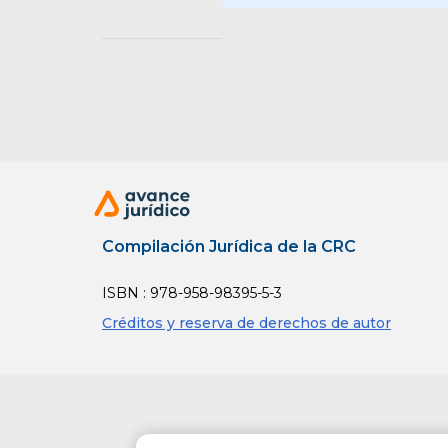
Colombia 
Que el pa
toleranci
insatisfa
los trámi
solicitud
Que este
Compilación Jurídica de la CRC
los ries
ISBN : 978-958-98395-5-3
Administ
Créditos y reserva de derechos de autor
competiti
Que sob
emprendim