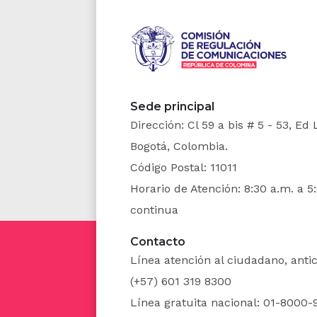
Estado s
un ambi
fortaleci
Que, igu
producti
Sede principal
Dirección: Cl 59 a bis # 5 - 53, Ed
señor Pr
Bogotá, Colombia.
eliminen 
Código Postal: 11011
solicitud
Horario de Atención: 8:30 a.m. a 5
Que el p
continua
hogares 
Contacto
requieren
Línea atención al ciudadano, ant
digitali
(+57) 601 319 8300
lineamie
Línea gratuita nacional: 01-8000-