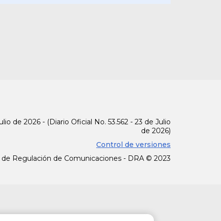
za contra la corrupción:
estrategias disminuir la
as barreras de acceso a
nción de las demandas y
acciones para eliminar
lio de 2026 - (Diario Oficial No. 53.562 - 23 de Julio
de 2026)
y procedimientos de la
Control de versiones
 derechos y aumentar la
 de Regulación de Comunicaciones - DRA © 2023
o estructural por el
a, ente otros, lograr un