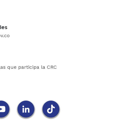
ara su realización, en los casos técnicamente posibles
0 todos los trámites sean digitales.
les
acto por una gestión pública efectiva precis
v.co
ación en la Administración Pública que permita logr
, mejorar el desempeño de los sectores e instit
ia y eficacia, eliminar las duplicidades y la c
las que participa la CRC
cias y fortalecer la coordinación y el rol d
.
ismo, el pacto por una gestión pública efectiva s
 y la modernización de la administración pública 
tegia que promueva la interoperabilidad de los sis
ades del Estado y sinergias para aumentar su eficien
dano y ahorrar en trámites, procesos y proce