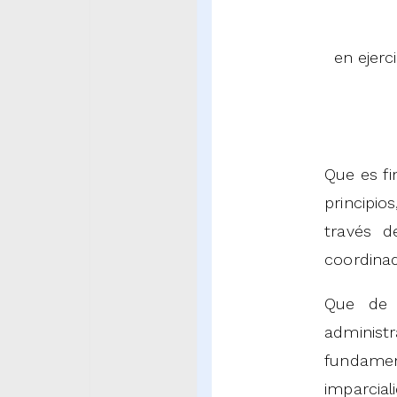
en ejerc
Que es fi
principi
través d
coordina
Que de 
administ
fundament
imparcia