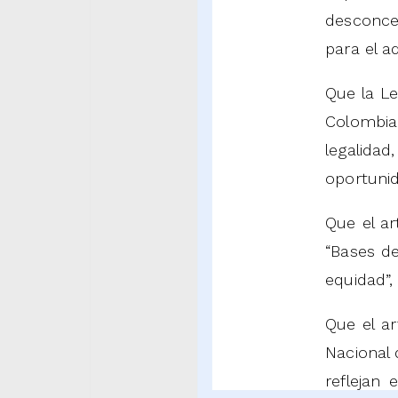
desconcen
para el a
Que la L
Colombia,
legalid
oportuni
Que el ar
“Bases de
equidad”,
Que el a
Nacional 
reflejan