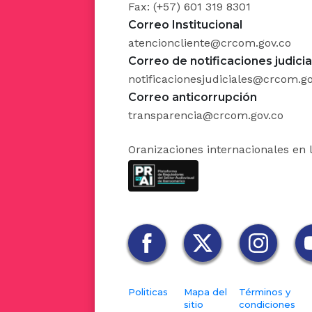
digital p
Fax: (+57) 601 319 8301
Correo Institucional
en el 203
atencioncliente@crcom.gov.co
Correo de notificaciones judicia
Que el p
notificacionesjudiciales@crcom.go
transform
Correo anticorrupción
efectiva
transparencia@crcom.gov.co
eficienc
Oranizaciones internacionales en 
competen
regulador
Que, asim
del gasto
una estra
las entid
Politicas
Mapa del
Términos y
al ciuda
sitio
condiciones