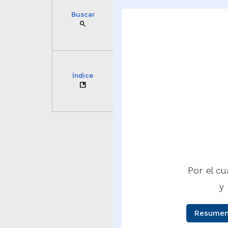
Buscar
search
Índice
developer_guide
Por el cu
y
Resumen