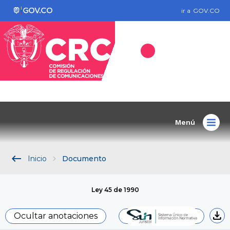
ir a
GOV.CO
Menú
keyboard_backspace
Inicio
Documento
Ley 45 de 1990
download
Ocultar anotaciones