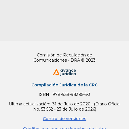
sociedades comisionistas de bolsa, dichos
administradores y representantes legales no
podrán ser, tampoco, directores de
sociedades matrices cuyos valores estén
inscritos en bolsa;
c) No podrán adquirir acciones de la matriz ni
de las subordinadas de ésta;
Comisión de Regulación de
d) Cuando se trate de sociedades fiduciarias,
Comunicaciones - DRA © 2023
de comisionistas de bolsa y de sociedades
administradoras de fondos de pensiones y
cesantías no podrán adquirir ni negociar
títulos emitidos, avalados, aceptados o cuya
Compilación Jurídica de la CRC
emisión sea administrada por la matriz, por
sus filiales o subsidiarias, salvo que se trate
ISBN : 978-958-98395-5-3
de operaciones de las sociedades
Última actualización: 31 de Julio de 2026 - (Diario Oficial
comisionistas originadas en la celebración de
No. 53.562 - 23 de Julio de 2026)
contratos de comisión para la compra y venta
Control de versiones
de valores, las cuales se sujetarán a las
reglas que para el efecto dicte la Comisión
Créditos y reserva de derechos de autor