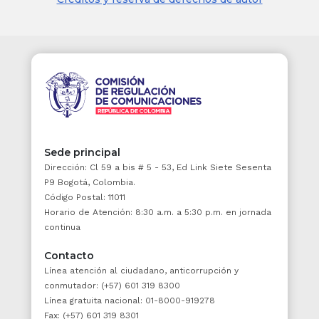
Nacional de Valores.
Jurisprudencia Vigencia
ARTICULO 3o. RESTRICCIONES A LAS
OPERACIONES DE LA MATRIZ CON SUS
FILIALES DE SERVICIOS.
<Ver Notas del
Editor> Las operaciones de la matriz con sus
sociedades de servicios estarán sujetas a las
siguientes normas:
Sede principal
a) No podrán tener por objeto la adquisición
Dirección: Cl 59 a bis # 5 - 53, Ed Link Siete Sesenta
P9 Bogotá, Colombia.
de activos a cualquier título, salvo cuando se
Código Postal: 11011
trate de operaciones que tiendan a facilitar la
Horario de Atención: 8:30 a.m. a 5:30 p.m. en jornada
liquidación de la filial;
continua
b) No podrán consistir en operaciones activas
Contacto
de crédito, cuando se trate de sociedades
Línea atención al ciudadano, anticorrupción y
fiduciarias, comisionistas de bolsa y
conmutador: (+57) 601 319 8300
administradores de fondos de pensiones y
Línea gratuita nacional: 01-8000-919278
cesantías, y
Fax: (+57) 601 319 8301