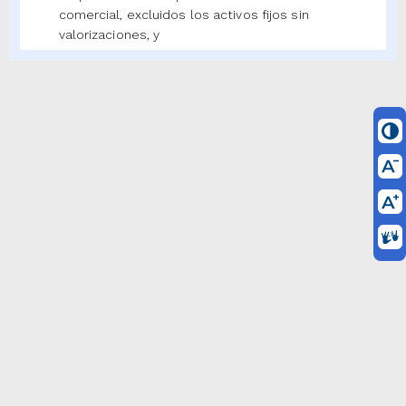
comercial, excluidos los activos fijos sin
valorizaciones, y
c) La participación en el capital, no podrá ser
inferior al cincuenta y uno por ciento (51 %) de
las acciones suscritas, ya sea directamente o
con el concurso de otras sociedades
vinculadas a la matriz, salvo que se trate de
aquellas que se organicen como almacenes
generales del depósito, en cuyo caso tal
participación puede ser inferior.
Jurisprudencia Vigencia
ARTICULO 2o. PROHIBICIONES A LAS
SOCIEDADES DE SERVICIOS FINANCIEROS.
Las sociedades filiales de que trata el
artículo anterior se someterán a las
siguientes reglas:
a) No podrán adquirir o poseer a ningún título